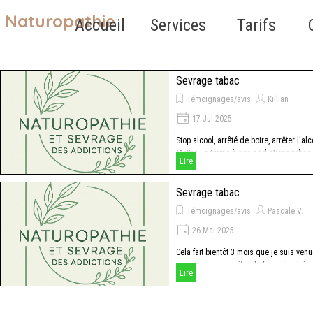
Aller au contenu
Naturopathie
Sauter le 
Accueil
Services
Tarifs
▼
Sevrage tabac
Témoignages/avis
Killian
17 Jul 2025
Stop alcool, arrêté de boire, arrêter l'alc
Mettre un terme à ses addictions tabac
Lire
alcool
Sevrage tabac
Témoignages/avis
Pascale V.
26 Mai 2025
Cela fait bientôt 3 mois que je suis ven
vous voir pour arrêter de fumer, je n'ai 
Lire
refumé, et ceci sans souffrance aucune.